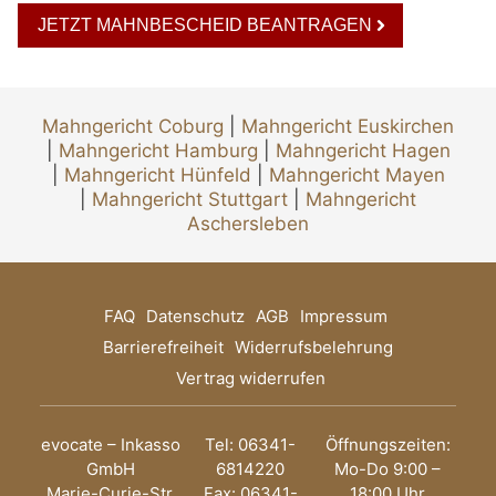
JETZT MAHNBESCHEID BEANTRAGEN
Mahngericht Coburg
|
Mahngericht Euskirchen
|
Mahngericht Hamburg
|
Mahngericht Hagen
|
Mahngericht Hünfeld
|
Mahngericht Mayen
|
Mahngericht Stuttgart
|
Mahngericht
Aschersleben
FAQ
Datenschutz
AGB
Impressum
Barrierefreiheit
Widerrufsbelehrung
Vertrag widerrufen
evocate – Inkasso
Tel: 06341-
Öffnungszeiten:
GmbH
6814220
Mo-Do 9:00 –
Marie-Curie-Str.
Fax: 06341-
18:00 Uhr